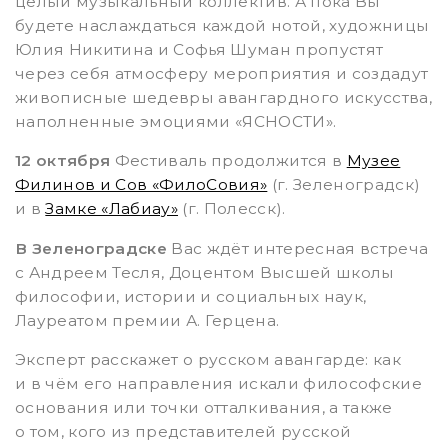
целый музыкальный коллектив. А пока Вы
будете наслаждаться каждой нотой, художницы
Юлия Никитина и Софья Шуман пропустят
через себя атмосферу мероприятия и создадут
живописные шедевры авангардного искусства,
наполненные эмоциями «ЯСНОСТИ».
12 октября
Фестиваль продолжится в
Музее
Филинов и Сов «ФилоСовия»
(г. Зеленоградск)
и в
Замке «Лабиау»
(г. Полесск).
В Зеленоградске
Вас ждёт интересная встреча
с Андреем Тесля, Доцентом Высшей школы
философии, истории и социальных наук,
Лауреатом премии А. Герцена.
Эксперт расскажет о русском авангарде: как
и в чём его направления искали философские
основания или точки отталкивания, а также
о том, кого из представителей русской